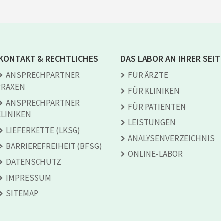
KONTAKT & RECHTLICHES
DAS LABOR AN IHRER SEIT
ANSPRECH­PARTNER
FÜR ÄRZTE
PRAXEN
FÜR KLINIKEN
ANSPRECH­PARTNER
FÜR PATIENTEN
KLINIKEN
LEISTUNGEN
LIEFERKETTE (LKSG)
ANALYSEN­VERZEICHNIS
BARRIEREFREIHEIT (BFSG)
ONLINE-LABOR
DATENSCHUTZ
IMPRESSUM
SITEMAP