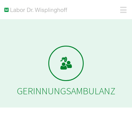
GERINNUNGS­AMBULANZ