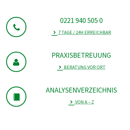
0221 940 505 0
7 TAGE / 24H ERREICHBAR
PRAXIS­­­­­­­­­­BETREUUNG
BERATUNG VOR ORT
ANALYSEN­VERZEICHNIS
VON A – Z