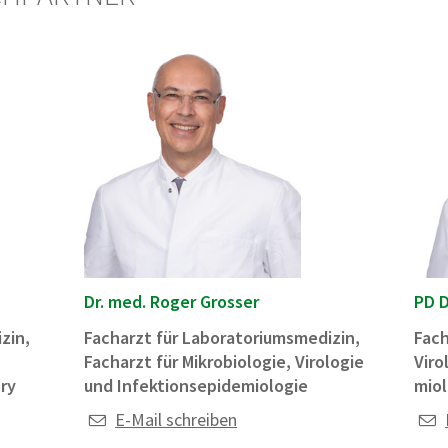
Dr. med. Roger Grosser
PD D
zin,
Facharzt für Laboratoriums­medizin,
Fach
Facharzt für Mikrobiologie, Virologie
Viro
ory
und Infektionsepide­miologie
miol
E-Mail schreiben