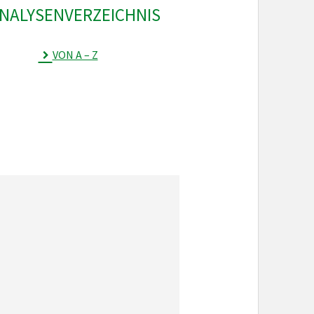
NALYSEN­VERZEICHNIS
VON A – Z