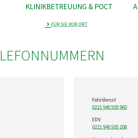
KLINIK­BETREUUNG & POCT
A
FÜR SIE VOR ORT
TELEFONNUMMERN
Fahrdienst
0221 940 505 960
EDV
0221 940 505 208