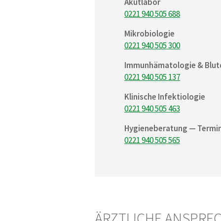
Akutlabor
0221 940 505 688
Mikrobiologie
0221 940 505 300
Immunhämatologie & Blu
0221 940 505 137
Klinische Infektiologie
0221 940 505 463
Hygieneberatung — Termi
0221 940 505 565
ÄRZTLICHE ANSPRE