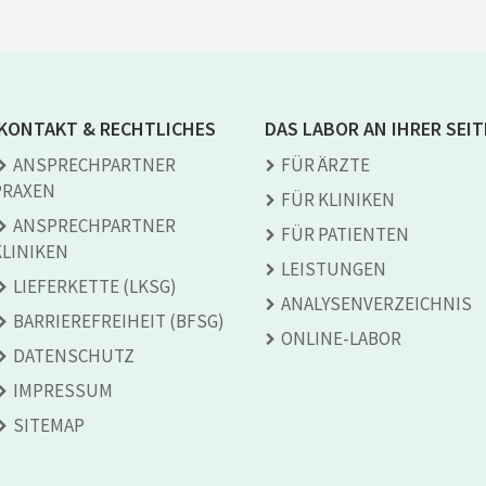
KONTAKT & RECHTLICHES
DAS LABOR AN IHRER SEIT
ANSPRECH­PARTNER
FÜR ÄRZTE
PRAXEN
FÜR KLINIKEN
ANSPRECH­PARTNER
FÜR PATIENTEN
KLINIKEN
LEISTUNGEN
LIEFERKETTE (LKSG)
ANALYSEN­VERZEICHNIS
BARRIEREFREIHEIT (BFSG)
ONLINE-LABOR
DATENSCHUTZ
IMPRESSUM
SITEMAP