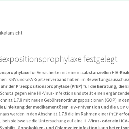
ikelansicht
äexpositionsprophylaxe festgelegt
onsprophylaxe
für Versicherte mit einem
substanziellen HIV-Risi
en. KBV und GKV-Spitzenverband haben im Bewertungsausschuss d
jahr der Präexpositionsprophylaxe (PrEP) für die Beratung, die Ei
 Schutz gegen eine HI-Virus-Infektion und stellt einen ergänzende
bschnitt 1.7.8 mit neuen Gebührenordnungspositionen (GOP) in 
die Einleitung der medikamentösen HIV-Prävention und die GOP 01
naus werden in den Abschnitt 1.7.8 die im Rahmen einer
PrEP erfo
)
, beispielsweise die Untersuchung auf eine
HI-Virus- oder ein HCV
Syphilis, Gonokokken- und Chlamydieninfektion
kann
bei entsp