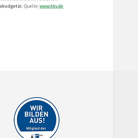
rabudgetär.
Quelle:
www.kbv.de