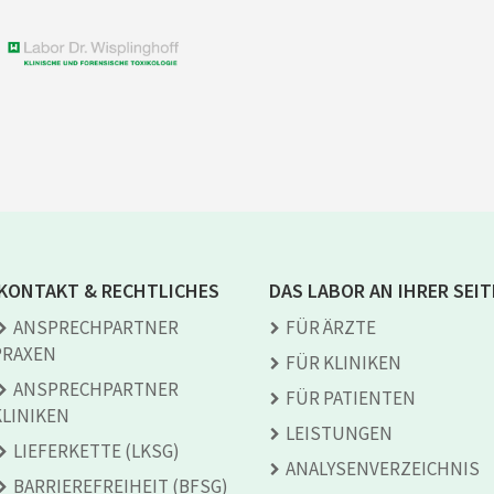
KONTAKT & RECHTLICHES
DAS LABOR AN IHRER SEIT
ANSPRECH­PARTNER
FÜR ÄRZTE
PRAXEN
FÜR KLINIKEN
ANSPRECH­PARTNER
FÜR PATIENTEN
KLINIKEN
LEISTUNGEN
LIEFERKETTE (LKSG)
ANALYSEN­VERZEICHNIS
BARRIEREFREIHEIT (BFSG)