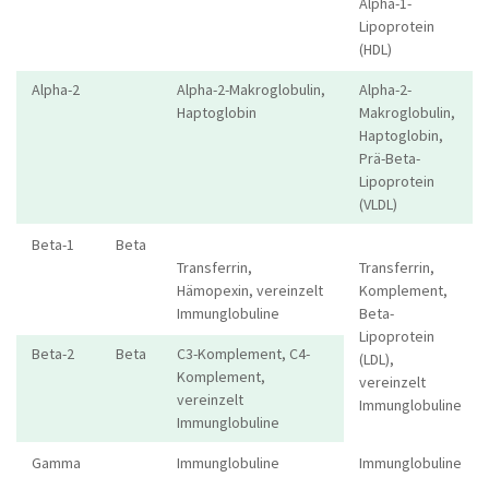
Alpha-1-
Lipoprotein
(HDL)
Alpha-2
Alpha-2-Makroglobulin,
Alpha-2-
Haptoglobin
Makroglobulin,
Haptoglobin,
Prä-Beta-
Lipoprotein
(VLDL)
Beta-1
Beta
Transferrin,
Transferrin,
Hämopexin, vereinzelt
Komplement,
Immunglobuline
Beta-
Lipoprotein
Beta-2
Beta
C3-Komplement, C4-
(LDL),
Komplement,
vereinzelt
vereinzelt
Immunglobuline
Immunglobuline
Gamma
Immunglobuline
Immunglobuline