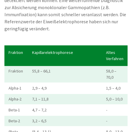
detektiert werden können. Eine weiterführende Diagnostik
zur Absicherung monoklonaler Gammopathien (z.B.
Immunfixation) kann somit schneller veranlasst werden. Die
Referenzwerte der Eiweißelektrophorese haben sich nur
geringfügig verändert.
Fraktion
Kapillarelektrophorese
Altes
Verfahren
Fraktion
55,8 – 66,1
58,0 –
70,0
Alpha-1
2,9 – 4,9
1,5 – 4,0
Alpha-2
7,1 – 11,8
5,0 – 10,0
Beta-1
4,7 – 7,2
-
Beta-2
3,2 – 6,5
-
(Beta-
(8,4 – 13,1)
8,0 – 13,0