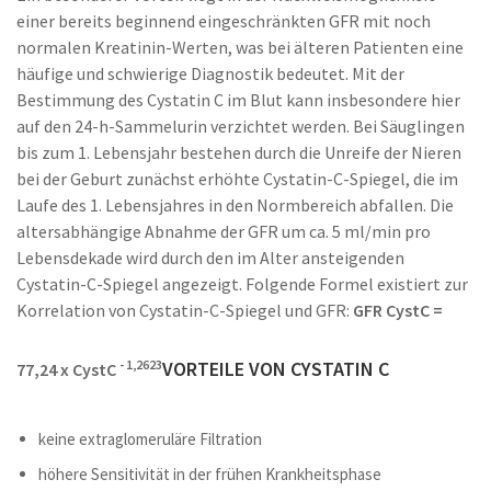
einer bereits beginnend eingeschränkten GFR mit noch
normalen Kreatinin-Werten, was bei älteren Patienten eine
häufige und schwierige Diagnostik bedeutet. Mit der
Bestimmung des Cystatin C im Blut kann insbesondere hier
auf den 24-h-Sammelurin verzichtet werden. Bei Säuglingen
bis zum 1. Lebensjahr bestehen durch die Unreife der Nieren
bei der Geburt zunächst erhöhte Cystatin-C-Spiegel, die im
Laufe des 1. Lebensjahres in den Normbereich abfallen. Die
altersabhängige Abnahme der GFR um ca. 5 ml/min pro
Lebensdekade wird durch den im Alter ansteigenden
Cystatin-C-Spiegel angezeigt. Folgende Formel existiert zur
Korrelation von Cystatin-C-Spiegel und GFR:
GFR CystC =
- 1,2623
VORTEILE VON CYSTATIN C
77,24 x CystC
keine extraglomeruläre Filtration
höhere Sensitivität in der frühen Krankheitsphase