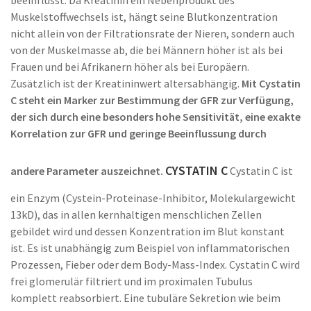
beeinflusst. Da Kreatinin ein Nebenprodukt des
Muskelstoffwechsels ist, hängt seine Blutkonzentration
nicht allein von der Filtrationsrate der Nieren, sondern auch
von der Muskelmasse ab, die bei Männern höher ist als bei
Frauen und bei Afrikanern höher als bei Europäern.
Zusätzlich ist der Kreatininwert altersabhängig.
Mit Cystatin
C steht ein Marker zur Bestimmung der GFR zur Verfügung,
der sich durch eine besonders hohe Sensitivität, eine exakte
Korrelation zur GFR und geringe Beeinflussung durch
CYSTATIN C
andere Parameter auszeichnet.
Cystatin C ist
ein Enzym (Cystein-Proteinase-Inhibitor, Molekulargewicht
13kD), das in allen kernhaltigen menschlichen Zellen
gebildet wird und dessen Konzentration im Blut konstant
ist. Es ist unabhängig zum Beispiel von inflammatorischen
Prozessen, Fieber oder dem Body-Mass-Index. Cystatin C wird
frei glomerulär filtriert und im proximalen Tubulus
komplett reabsorbiert. Eine tubuläre Sekretion wie beim