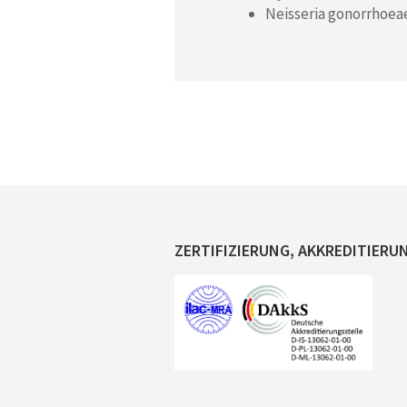
Neisseria gonorrhoea
ZERTIFIZIERUNG, AKKREDITIERU