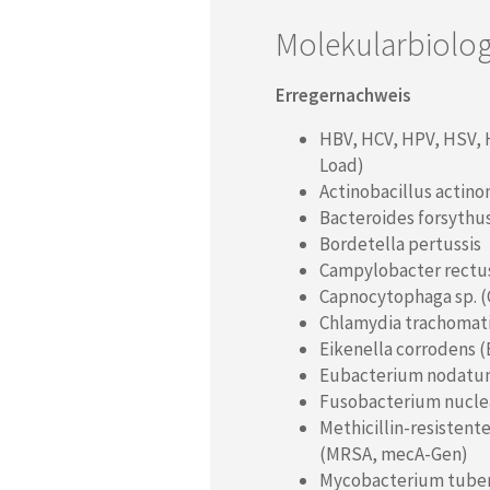
Molekularbiolog
Erregernachweis
HBV, HCV, HPV, HSV, H
Load)
Actinobacillus actin
Bacteroides forsythus
Bordetella pertussis
Campylobacter rectus
Capnocytophaga sp. (C
Chlamydia trachomat
Eikenella corrodens (
Eubacterium nodatu
Fusobacterium nucle
Methicillin-resisten
(MRSA, mecA-Gen)
Mycobacterium tuber