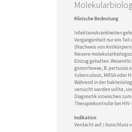
Molekularbiolo
Klinische Bedeutung
Infektionskrankheiten geh
Vergangenheit nur ein Teil
(Nachweis von Antikörpern
Neuere molekularbiologisch
Einzug gehalten. Wesentlich
gonorrhoeae, B. pertussis o
tuberculosis, MRSA oder HI
Während in der bakteriolog
versucht werden sollte, si
Diagnostik inzwischen zum
Therapiekontrolle bei HIV-
Indikation
Verdacht auf / Ausschluss 