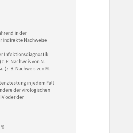
hrend in der
ur indirekte Nachweise
er Infektionsdiagnostik
(z. B. Nachweis von N.
e (z. B. Nachweis von M.
tenztestung in jedem Fall
ndere der virologischen
IV oder der
ung