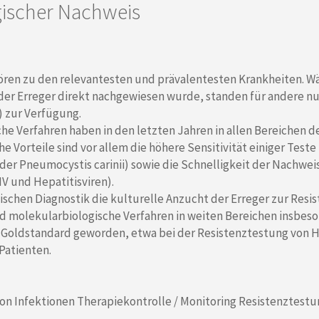
gischer Nachweis
ören zu den relevantesten und prävalentesten Krankheiten. Wä
 der Erreger direkt nachgewiesen wurde, standen für andere n
) zur Verfügung.
e Verfahren haben in den letzten Jahren in allen Bereichen d
e Vorteile sind vor allem die höhere Sensitivität einiger Teste 
der Pneumocystis carinii) sowie die Schnelligkeit der Nachweis
V und Hepatitisviren).
ischen Diagnostik die kulturelle Anzucht der Erreger zur Resis
nd molekularbiologische Verfahren in weiten Bereichen insbeso
 Goldstandard geworden, etwa bei der Resistenztestung von H
Patienten.
von Infektionen Therapiekontrolle / Monitoring Resistenztest