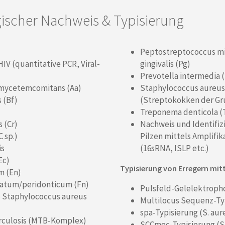
ischer Nachweis & Typisierung
Peptostreptococcus m
IV (quantitative PCR, Viral-
gingivalis (Pg)
Prevotella intermedia (
omycetemcomitans (Aa)
Staphylococcus aureus
 (Bf)
(Streptokokken der Gr
Treponema denticola (
 (Cr)
Nachweis und Identifiz
 sp.)
Pilzen mittels Amplifi
is
(16sRNA, ISLP etc.)
Ec)
Typisierung von Erregern mitt
m (En)
atum/peridonticum (Fn)
Pulsfeld-Gelelektroph
te Staphylococcus aureus
Multilocus Sequenz-Ty
spa-Typisierung (S. aur
culosis (MTB-Komplex)
SCCmec-Typisierung (S.