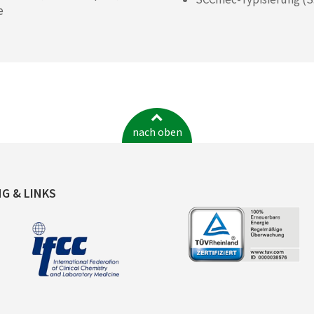
e
nach oben
NG & LINKS