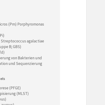
icros (Pm) Porphyromonas
Pi)
 Streptococcus agalactiae
uppe B; GBS)
Td)
ierung von Bakterien und
kation und Sequenzierung
els
orese (PFGE)
pisierung (MLST)
eus)
 aureus)