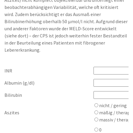
Aszites) nicht komplett objektivierbar und unterliegt einer
beobachterabhängigen Variabilität, welche oft kritisiert
wird. Zudem berücksichtigt er das Ausmaß einer
Bilirubinerhöhung oberhalb 50 µmol/l nicht. Aufgrund dieser
und anderer Faktoren wurde der MELD-Score entwickelt
(siehe dort) – der CPS ist jedoch weiterhin fester Bestandteil
in der Beurteilung eines Patienten mit fibrogener
Lebererkrankung.
INR
Albumin (g/dl)
Bilirubin
nicht / gering
Aszites
mäßig / therapi
massiv / therapi
0