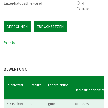
Enzephalopathie (Grad)
I-II
III-IV
BERECHNEN
ZURÜCKSETZEN
Punkte
BEWERTUNG
Punktezahl
Stadium
Leberfunktion
1-
Jahresüberlebensrate
5-6 Punkte:
A
gute
ca. 100 %