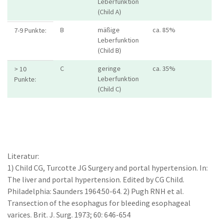
Leberfunktion
(Child A)
B
mäßige
ca. 85%
7-9 Punkte:
Leberfunktion
(Child B)
C
geringe
ca. 35%
> 10
Leberfunktion
Punkte:
(Child C)
Literatur:
1) Child CG, Turcotte JG Surgery and portal hypertension. In:
The liver and portal hypertension. Edited by CG Child.
Philadelphia: Saunders 1964:50-64. 2) Pugh RNH et al.
Transection of the esophagus for bleeding esophageal
varices. Brit. J. Surg. 1973; 60: 646-654