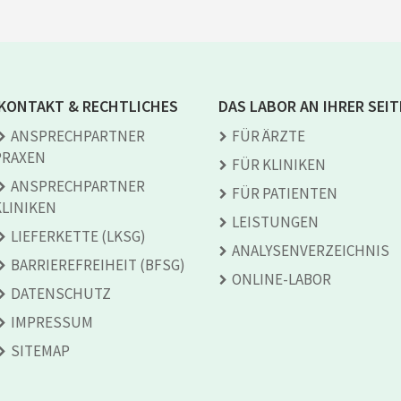
KONTAKT & RECHTLICHES
DAS LABOR AN IHRER SEIT
ANSPRECH­PARTNER
FÜR ÄRZTE
PRAXEN
FÜR KLINIKEN
ANSPRECH­PARTNER
FÜR PATIENTEN
KLINIKEN
LEISTUNGEN
LIEFERKETTE (LKSG)
ANALYSEN­VERZEICHNIS
BARRIEREFREIHEIT (BFSG)
ONLINE-LABOR
DATENSCHUTZ
IMPRESSUM
SITEMAP