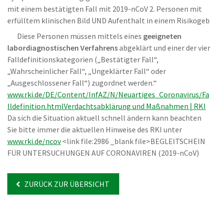
mit einem bestätigten Fall mit 2019-nCoV 2. Personen mit
erfülltem klinischen Bild UND Aufenthalt in einem Risikogeb
Diese Personen müssen mittels eines
geeigneten
labordiagnostischen Verfahrens
abgeklärt und einer der vier
Falldefinitionskategorien („Bestätigter Fall“,
„Wahrscheinlicher Fall“, „Ungeklärter Fall“ oder
„Ausgeschlossener Fall“) zugordnet werden.“
www.rki.de/DE/Content/InfAZ/N/Neuartiges_Coronavirus/Fa
lldefinition.html
Verdachtsabklärung und Maßnahmen | RKI
Da sich die Situation aktuell schnell ändern kann beachten
Sie bitte immer die aktuellen Hinweise des RKI unter
www.rki.de/ncov
<link file:2986 _blank file>BEGLEITSCHEIN
FÜR UNTERSUCHUNGEN AUF CORONAVIREN (2019-nCoV)
ZURÜCK ZUR ÜBERSICHT