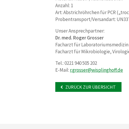
Anzahl: 1
Art: Abstrichröhrchen für PCR („tr
Probentransport/Versandart: UN337
Unser Ansprechpartner:
Dr. med. Roger Grosser
Facharzt für Laboratoriumsmedizin
Facharzt für Mikrobiologie, Virolo
Tel.: 0221 940 505 202
E-Mail:
r.grosser
@
wisplinghoff.de
ZURÜCK ZUR ÜBERSICHT