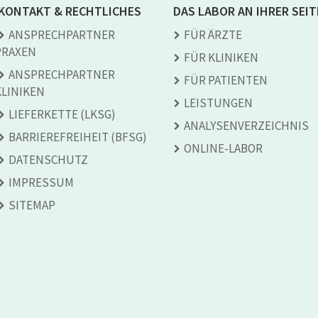
KONTAKT & RECHTLICHES
DAS LABOR AN IHRER SEIT
ANSPRECH­PARTNER
FÜR ÄRZTE
PRAXEN
FÜR KLINIKEN
ANSPRECH­PARTNER
FÜR PATIENTEN
KLINIKEN
LEISTUNGEN
LIEFERKETTE (LKSG)
ANALYSEN­VERZEICHNIS
BARRIEREFREIHEIT (BFSG)
ONLINE-LABOR
DATENSCHUTZ
IMPRESSUM
SITEMAP