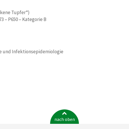
ockene Tupfer“)
3 – P650 – Kategorie B
gie und Infektionsepidemiologie
nach oben