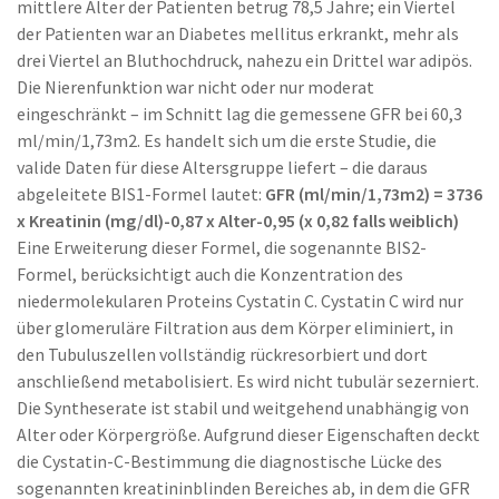
mittlere Alter der Patienten betrug 78,5 Jahre; ein Viertel
der Patienten war an Diabetes mellitus erkrankt, mehr als
drei Viertel an Bluthochdruck, nahezu ein Drittel war adipös.
Die Nierenfunktion war nicht oder nur moderat
eingeschränkt – im Schnitt lag die gemessene GFR bei 60,3
ml/min/1,73m2. Es handelt sich um die erste Studie, die
valide Daten für diese Altersgruppe liefert – die daraus
abgeleitete BIS1-Formel lautet:
GFR (ml/min/1,73m2) = 3736
x Kreatinin (mg/dl)-0,87 x Alter-0,95 (x 0,82 falls weiblich)
Eine Erweiterung dieser Formel, die sogenannte BIS2-
Formel, berücksichtigt auch die Konzentration des
niedermolekularen Proteins Cystatin C. Cystatin C wird nur
über glomeruläre Filtration aus dem Körper eliminiert, in
den Tubuluszellen vollständig rückresorbiert und dort
anschließend metabolisiert. Es wird nicht tubulär sezerniert.
Die Syntheserate ist stabil und weitgehend unabhängig von
Alter oder Körpergröße. Aufgrund dieser Eigenschaften deckt
die Cystatin-C-Bestimmung die diagnostische Lücke des
sogenannten kreatininblinden Bereiches ab, in dem die GFR