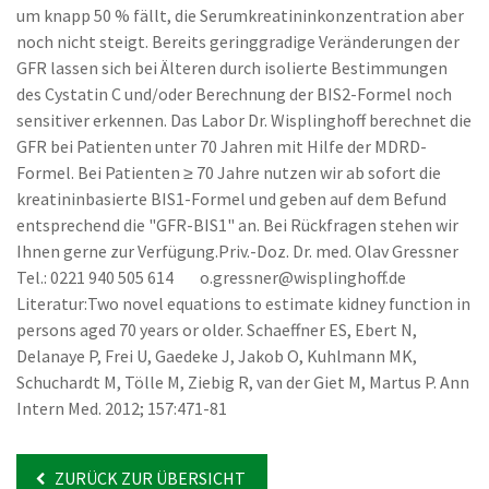
um knapp 50 % fällt, die Serumkreatininkonzentration aber
noch nicht steigt. Bereits geringgradige Veränderungen der
GFR lassen sich bei Älteren durch isolierte Bestimmungen
des Cystatin C und/oder Berechnung der BIS2-Formel noch
sensitiver erkennen. Das Labor Dr. Wisplinghoff berechnet die
GFR bei Patienten unter 70 Jahren mit Hilfe der MDRD-
Formel. Bei Patienten ≥ 70 Jahre nutzen wir ab sofort die
kreatininbasierte BIS1-Formel und geben auf dem Befund
entsprechend die "GFR-BIS1" an. Bei Rückfragen stehen wir
Ihnen gerne zur Verfügung.Priv.-Doz. Dr. med. Olav Gressner
Tel.: 0221 940 505 614 o.gressner@wisplinghoff.de
Literatur:Two novel equations to estimate kidney function in
persons aged 70 years or older. Schaeffner ES, Ebert N,
Delanaye P, Frei U, Gaedeke J, Jakob O, Kuhlmann MK,
Schuchardt M, Tölle M, Ziebig R, van der Giet M, Martus P. Ann
Intern Med. 2012; 157:471-81
ZURÜCK ZUR ÜBERSICHT