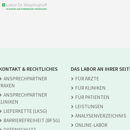
KONTAKT & RECHTLICHES
DAS LABOR AN IHRER SEIT
ANSPRECH­PARTNER
FÜR ÄRZTE
PRAXEN
FÜR KLINIKEN
ANSPRECH­PARTNER
FÜR PATIENTEN
KLINIKEN
LEISTUNGEN
LIEFERKETTE (LKSG)
ANALYSEN­VERZEICHNIS
BARRIEREFREIHEIT (BFSG)
ONLINE-LABOR
DATENSCHUTZ