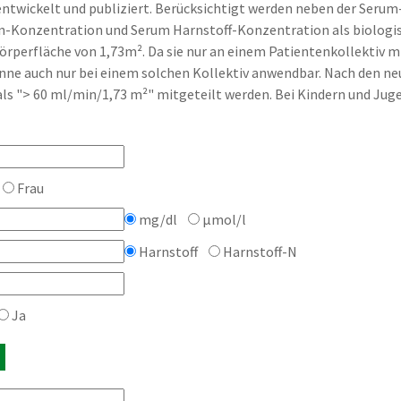
entwickelt und publiziert. Berücksichtigt werden neben der Serum
n-Konzentration und Serum Harnstoff-Konzentration als biologis
Körperfläche von 1,73m². Da sie nur an einem Patientenkollektiv
 Sinne auch nur bei einem solchen Kollektiv anwendbar. Nach den 
ls "> 60 ml/min/1,73 m²" mitgeteilt werden. Bei Kindern und Juge
Frau
mg/dl
µmol/l
Harnstoff
Harnstoff-N
Ja