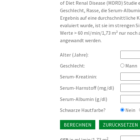
of Diet Renal Disease (MDRD) Studie 
Geschlecht, Rasse, die Serum-Albumi
Ergebnis auf eine durchschnittliche 
evaluiert wurde, ist sie im strengen
Werte > 60 ml/min/1,73 m² nur noch a
angewandt werden.
Alter (Jahre):
Geschlecht:
Mann
Serum-Kreatinin:
Serum-Harnstoff (mg/dl)
Serum-Albumin (g/dl)
Schwarze Hautfarbe?
Nein
2
GFR
in ml/min/1,73 m