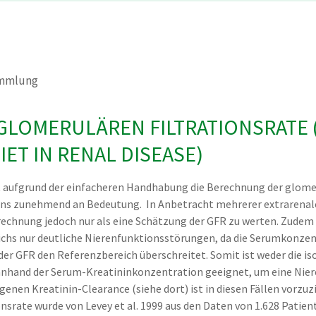
mmlung
LOMERULÄREN FILTRATIONSRATE 
IET IN RENAL DISEASE)
t aufgrund der einfacheren Handhabung die Berechnung der glomer
ins zunehmend an Bedeutung. In Anbetracht mehrerer extrarenaler
echnung jedoch nur als eine Schätzung der GFR zu werten. Zudem 
hs nur deutliche Nierenfunktionsstörungen, da die Serumkonzentr
er GFR den Referenzbereich überschreitet. Somit ist weder die i
anhand der Serum-Kreatininkonzentration geeignet, um eine Nie
enen Kreatinin-Clearance (siehe dort) ist in diesen Fällen vorzu
nsrate wurde von Levey et al. 1999 aus den Daten von 1.628 Patie