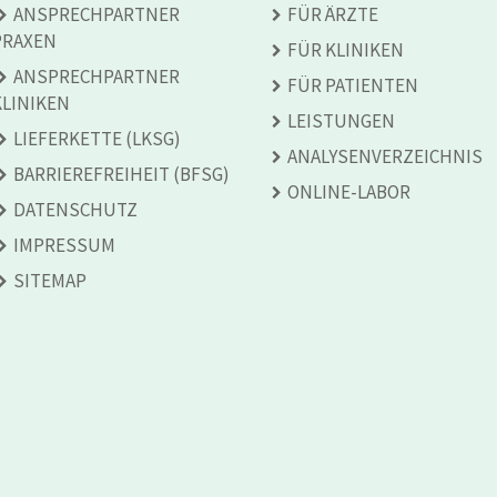
ANSPRECH­PARTNER
FÜR ÄRZTE
PRAXEN
FÜR KLINIKEN
ANSPRECH­PARTNER
FÜR PATIENTEN
KLINIKEN
LEISTUNGEN
LIEFERKETTE (LKSG)
ANALYSEN­VERZEICHNIS
BARRIEREFREIHEIT (BFSG)
ONLINE-LABOR
DATENSCHUTZ
IMPRESSUM
SITEMAP