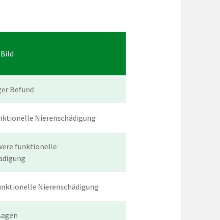
 Bild
ger Befund
unktionelle Nierenschädigung
were funktionelle
ädigung
unktionelle Nierenschädigung
sagen