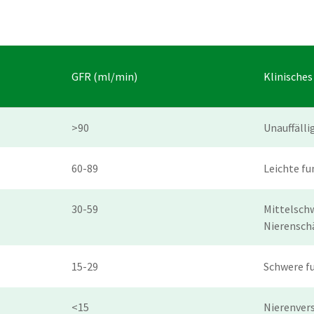
GFR (ml/min)
Klinisches
>90
Unauffälli
60-89
Leichte f
30-59
Mittelsch
Nierensch
15-29
Schwere f
<15
Nierenver