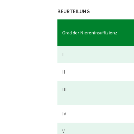
BEURTEILUNG
Grad der Niereninsuffizienz
I
II
III
IV
V