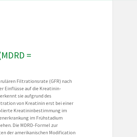
(MDRD =
ulären Filtrationsrate (GFR) nach
 Einflüsse auf die Kreatinin-
erkennt sie aufgrund des
ation von Kreatinin erst bei einer
solierte Kreatininbestimmung im
renerkrankung im Frühstadium
ziehen. Die MDRD-Formel zur
nten der amerikanischen Modification