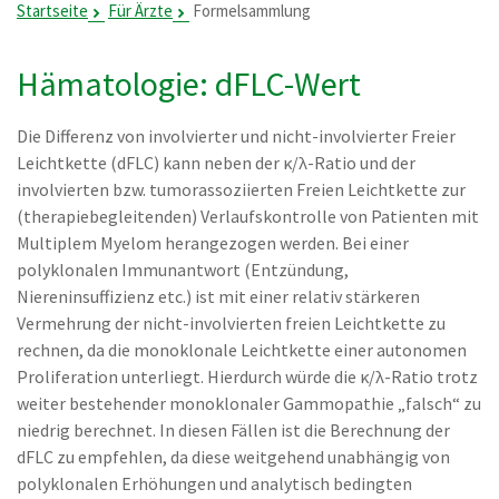
Startseite
Für Ärzte
Formelsammlung
Hämatologie: dFLC-Wert
Die Differenz von involvierter und nicht-involvierter Freier
Leichtkette (dFLC) kann neben der κ/λ-Ratio und der
involvierten bzw. tumorassoziierten Freien Leichtkette zur
(therapiebegleitenden) Verlaufskontrolle von Patienten mit
Multiplem Myelom herangezogen werden. Bei einer
polyklonalen Immunantwort (Entzündung,
Niereninsuffizienz etc.) ist mit einer relativ stärkeren
Vermehrung der nicht-involvierten freien Leichtkette zu
rechnen, da die monoklonale Leichtkette einer autonomen
Proliferation unterliegt. Hierdurch würde die κ/λ-Ratio trotz
weiter bestehender monoklonaler Gammopathie „falsch“ zu
niedrig berechnet. In diesen Fällen ist die Berechnung der
dFLC zu empfehlen, da diese weitgehend unabhängig von
polyklonalen Erhöhungen und analytisch bedingten