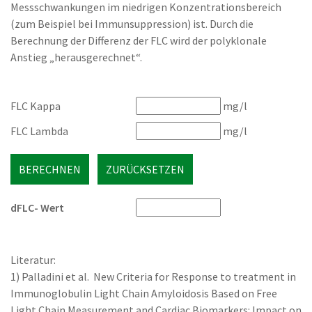
Messschwankungen im niedrigen Konzentrationsbereich
(zum Beispiel bei Immunsuppression) ist. Durch die
Berechnung der Differenz der FLC wird der polyklonale
Anstieg „herausgerechnet“.
FLC Kappa
mg/l
FLC Lambda
mg/l
BERECHNEN
ZURÜCKSETZEN
dFLC- Wert
Literatur:
1) Palladini et al. New Criteria for Response to treatment in
Immunoglobulin Light Chain Amyloidosis Based on Free
Light Chain Measurement and Cardiac Biomarkers: Impact on