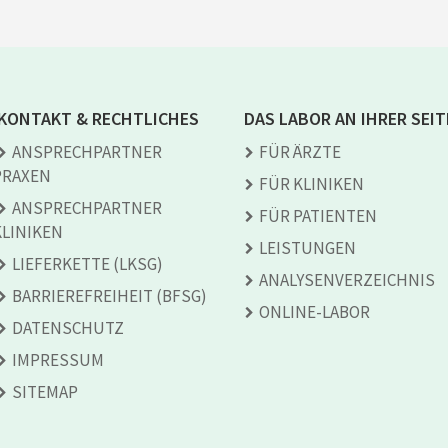
KONTAKT & RECHTLICHES
DAS LABOR AN IHRER SEIT
ANSPRECH­PARTNER
FÜR ÄRZTE
PRAXEN
FÜR KLINIKEN
ANSPRECH­PARTNER
FÜR PATIENTEN
KLINIKEN
LEISTUNGEN
LIEFERKETTE (LKSG)
ANALYSEN­VERZEICHNIS
BARRIEREFREIHEIT (BFSG)
ONLINE-LABOR
DATENSCHUTZ
IMPRESSUM
SITEMAP