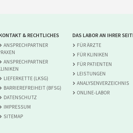
KONTAKT & RECHTLICHES
DAS LABOR AN IHRER SEIT
ANSPRECH­PARTNER
FÜR ÄRZTE
PRAXEN
FÜR KLINIKEN
ANSPRECH­PARTNER
FÜR PATIENTEN
KLINIKEN
LEISTUNGEN
LIEFERKETTE (LKSG)
ANALYSEN­VERZEICHNIS
BARRIEREFREIHEIT (BFSG)
ONLINE-LABOR
DATENSCHUTZ
IMPRESSUM
SITEMAP