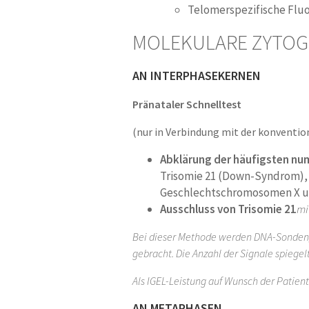
Telomerspezifische Fluo
MOLEKULARE ZYTOG
AN INTERPHASEKERNEN
Pränataler Schnelltest
(nur in Verbindung mit der konvent
Abklärung der häufigsten n
Trisomie 21 (Down-Syndrom),
Geschlechtschromosomen X u
Ausschluss von Trisomie 21
mi
Bei dieser Methode werden DNA-Sonden, 
gebracht. Die Anzahl der Signale spiege
Als IGEL-Leistung auf Wunsch der Patienti
AN METAPHASEN