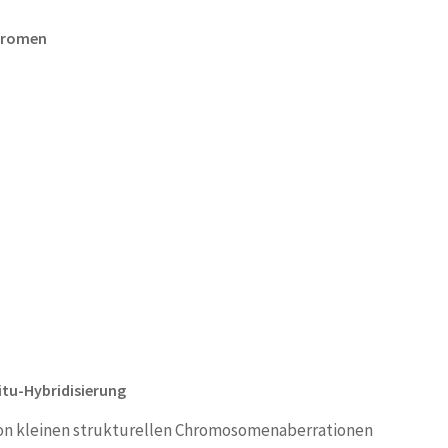
ndromen
itu-Hybridisierung
on kleinen strukturellen Chromosomenaberrationen