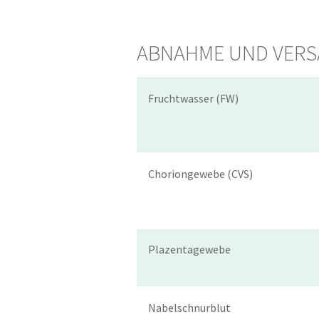
ABNAHME UND VER
Fruchtwasser (FW)
Choriongewebe (CVS)
Plazentagewebe
Nabelschnurblut