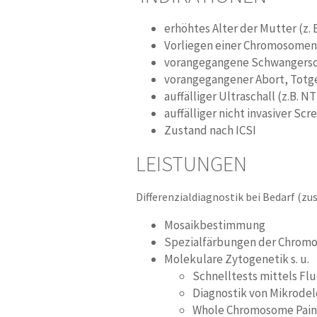
erhöhtes Alter der Mutter (z. B
Vorliegen einer Chromosomenau
vorangegangene Schwangersc
vorangegangener Abort, Totge
auffälliger Ultraschall (z.B. 
auffälliger nicht invasiver Sc
Zustand nach ICSI
LEISTUNGEN
Differenzialdiagnostik bei Bedarf (
Mosaikbestimmung
Spezialfärbungen der Chromo
Molekulare Zytogenetik s. u.
Schnelltests mittels Fl
Diagnostik von Mikrode
Whole Chromosome Pain