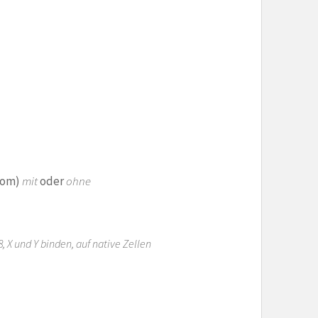
rom)
mit
oder
ohne
X und Y binden, auf native Zellen