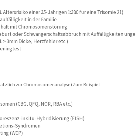
. Altersrisiko einer 35-Jährigen 1:380 für eine Trisomie 21)
ffälligkeit in der Familie
haft mit Chromosomenstörung
burt oder Schwangerschaftsabbruch mit Auffälligkeiten unge
NTL > 3mm Dicke, Herzfehler etc.)
reeningtest
zusätzlich zur Chromosomenanalyse) Zum Beispiel
somen (CBG, QFQ, NOR, RBA etc.)
uoreszenz-in situ-Hybridisierung (FISH)
letions-Syndromen
ting (WCP)