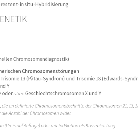
reszenz-in situ-Hybridisierung
ENETIK
ionellen Chromosomendiagnostik)
umerischen Chromosomenstörungen
 Trisomie 13 (Pätau-Syndrom) und Trisomie 18 (Edwards-Synd
nd Y
t
oder
ohne
Geschlechtschromosomen X und Y
die an definierte Chromosomenabschnitte der Chromosomen 21, 13, 18, 
lt die Anzahl der Chromosomen wider.
n (Preis auf Anfrage) oder mit Indikation als Kassenleistung