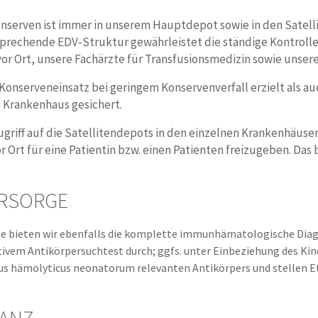
nserven ist immer in unserem Hauptdepot sowie in den Satel
sprechende EDV-Struktur gewährleistet die ständige Kontroll
vor Ort, unsere Fachärzte für Transfusionsmedizin sowie unser
Konserveneinsatz bei geringem Konservenverfall erzielt als au
 Krankenhaus gesichert.
griff auf die Satellitendepots in den einzelnen Krankenhäuser
Ort für eine Patientin bzw. einen Patienten freizugeben. Das 
RSORGE
 bieten wir ebenfalls die komplette immunhämatologische Diagn
tivem Antikörpersuchtest durch; ggfs. unter Einbeziehung des Kind
bus hämolyticus neonatorum relevanten Antikörpers und stellen E