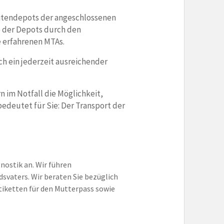
litendepots der angeschlossenen
e der Depots durch den
e erfahrenen MTAs.
ch ein jederzeit ausreichender
n im Notfall die Möglichkeit,
bedeutet für Sie: Der Transport der
ostik an. Wir führen
svaters. Wir beraten Sie bezüglich
tiketten für den Mutterpass sowie