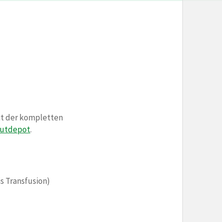
it der kompletten
lutdepot
.
s Transfusion)