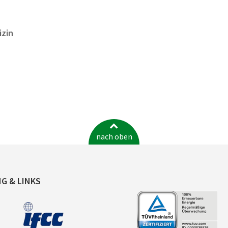
izin
nach oben
NG & LINKS