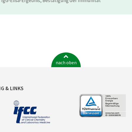
 IgG-Elisa-Ergebnis, Bestätigung der Immunität
nach oben
NG & LINKS