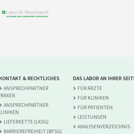
KONTAKT & RECHTLICHES
DAS LABOR AN IHRER SEIT
ANSPRECH­PARTNER
FÜR ÄRZTE
PRAXEN
FÜR KLINIKEN
ANSPRECH­PARTNER
FÜR PATIENTEN
KLINIKEN
LEISTUNGEN
LIEFERKETTE (LKSG)
ANALYSEN­VERZEICHNIS
BARRIEREFREIHEIT (BFSG)