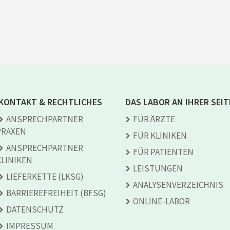
KONTAKT & RECHTLICHES
DAS LABOR AN IHRER SEIT
ANSPRECH­PARTNER
FÜR ÄRZTE
PRAXEN
FÜR KLINIKEN
ANSPRECH­PARTNER
FÜR PATIENTEN
KLINIKEN
LEISTUNGEN
LIEFERKETTE (LKSG)
ANALYSEN­VERZEICHNIS
BARRIEREFREIHEIT (BFSG)
ONLINE-LABOR
DATENSCHUTZ
IMPRESSUM