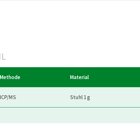
HL
Methode
Material
ICP/MS
Stuhl 1 g