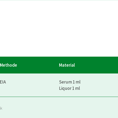
Methode
Material
EIA
Serum 1 ml
Liquor 1 ml
Ak