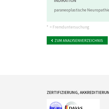
INDIKATION
paraneoplastische Neuropath
° = Fremduntersuchung
ZUM ANALYSENVERZEICHNIS
ZERTIFIZIERUNG, AKKREDITIERU