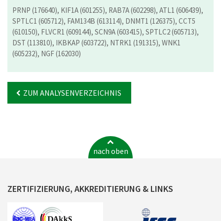
PRNP (176640), KIF1A (601255), RAB7A (602298), ATL1 (606439),
SPTLC1 (605712), FAM134B (613114), DNMT1 (126375), CCT5
(610150), FLVCR1 (609144), SCN9A (603415), SPTLC2 (605713),
DST (113810), IKBKAP (603722), NTRK1 (191315), WNK1
(605232), NGF (162030)
ZUM ANALYSENVERZEICHNIS
nach oben
ZERTIFIZIERUNG, AKKREDITIERUNG & LINKS