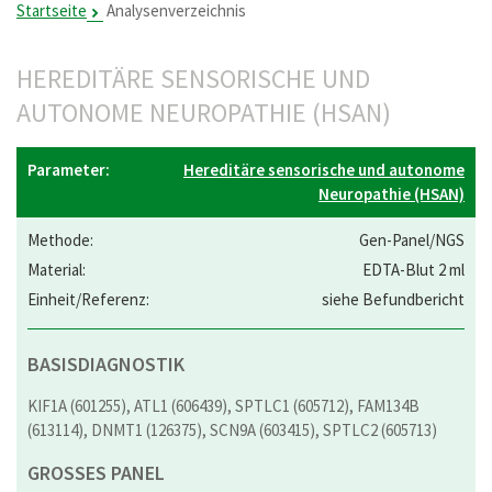
Startseite
Analysenverzeichnis
HEREDITÄRE SENSORISCHE UND
AUTONOME NEUROPATHIE (HSAN)
Hereditäre sensorische und autonome
Neuropathie (HSAN)
Gen-Panel/NGS
EDTA-Blut 2 ml
siehe Befundbericht
BASISDIAGNOSTIK
KIF1A (601255), ATL1 (606439), SPTLC1 (605712), FAM134B
(613114), DNMT1 (126375), SCN9A (603415), SPTLC2 (605713)
GROSSES PANEL