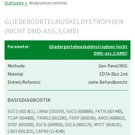
Startseite
Analysenverzeichnis
GLIEDERGÜRTELMUSKELDYSTROPHIEN
(NICHT DMD-ASS./LGMD)
Gliedergürtelmuskeldystrophien (nicht
DMD-ass./LGMD)
Gen-Panel/NGS
EDTA-Blut 2 ml
siehe Befundbericht
BASISDIAGNOSTIK
SGCD (601411), LMNA (150330), SGCG (608896), FKTN (607440),
TCAP (604488), TRIM32 (602290), FKRP (606596), ANO5 (608662),
DYSF (603009), SGCB (600900), SGCA (600119), MYOT (604103),
CAV3 (601253), CAPN3 (114240)