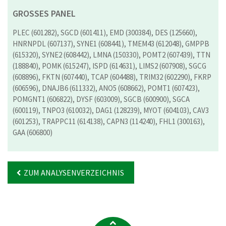
GROSSES PANEL
PLEC (601282), SGCD (601411), EMD (300384), DES (125660),
HNRNPDL (607137), SYNE1 (608441), TMEM43 (612048), GMPPB
(615320), SYNE2 (608442), LMNA (150330), POMT2 (607439), TTN
(188840), POMK (615247), ISPD (614631), LIMS2 (607908), SGCG
(608896), FKTN (607440), TCAP (604488), TRIM32 (602290), FKRP
(606596), DNAJB6 (611332), ANO5 (608662), POMT1 (607423),
POMGNT1 (606822), DYSF (603009), SGCB (600900), SGCA
(600119), TNPO3 (610032), DAG1 (128239), MYOT (604103), CAV3
(601253), TRAPPC11 (614138), CAPN3 (114240), FHL1 (300163),
GAA (606800)
ZUM ANALYSENVERZEICHNIS