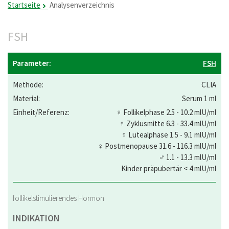
Startseite
Analysenverzeichnis
FSH
FSH
CLIA
Serum 1 ml
♀ Follikelphase 2.5 - 10.2 mlU/ml
♀ Zyklusmitte 6.3 - 33.4 mlU/ml
♀ Lutealphase 1.5 - 9.1 mlU/ml
♀ Postmenopause 31.6 - 116.3 mlU/ml
♂ 1.1 - 13.3 mlU/ml
Kinder präpubertär < 4 mlU/ml
follikelstimulierendes Hormon
INDIKATION