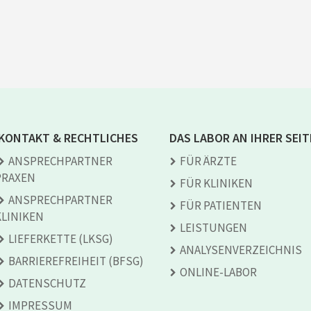
KONTAKT & RECHTLICHES
DAS LABOR AN IHRER SEIT
ANSPRECH­PARTNER
FÜR ÄRZTE
PRAXEN
FÜR KLINIKEN
ANSPRECH­PARTNER
FÜR PATIENTEN
KLINIKEN
LEISTUNGEN
LIEFERKETTE (LKSG)
ANALYSEN­VERZEICHNIS
BARRIEREFREIHEIT (BFSG)
ONLINE-LABOR
DATENSCHUTZ
IMPRESSUM