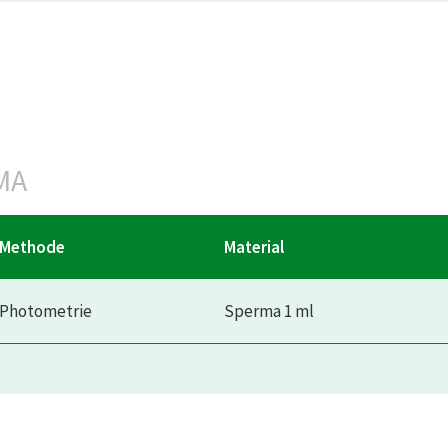
MA
Methode
Material
Photometrie
Sperma 1 ml