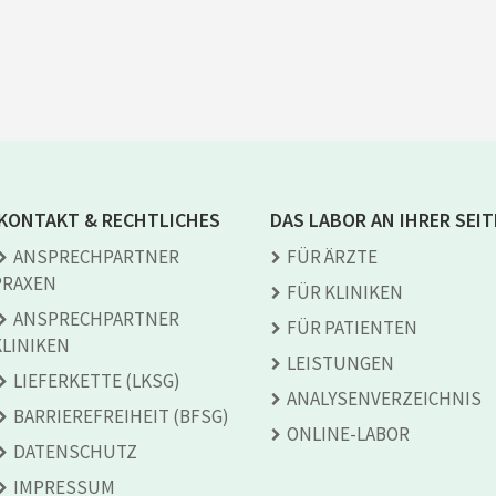
KONTAKT & RECHTLICHES
DAS LABOR AN IHRER SEIT
ANSPRECH­PARTNER
FÜR ÄRZTE
PRAXEN
FÜR KLINIKEN
ANSPRECH­PARTNER
FÜR PATIENTEN
KLINIKEN
LEISTUNGEN
LIEFERKETTE (LKSG)
ANALYSEN­VERZEICHNIS
BARRIEREFREIHEIT (BFSG)
ONLINE-LABOR
DATENSCHUTZ
IMPRESSUM