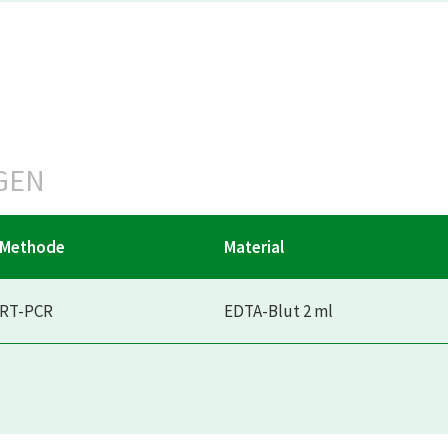
GEN
Methode
Material
RT-PCR
EDTA-Blut 2 ml