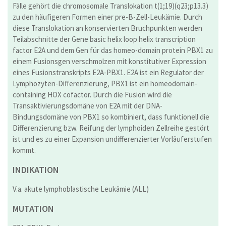
Fälle gehört die chromosomale Translokation t(1;19)(q23;p13.3)
zu den häufigeren Formen einer pre-B-Zell-Leukämie. Durch
diese Translokation an konservierten Bruchpunkten werden
Teilabschnitte der Gene basic helix loop helix transcription
factor E2A und dem Gen für das homeo-domain protein PBX1 zu
einem Fusionsgen verschmolzen mit konstitutiver Expression
eines Fusionstranskripts E2A-PBX1. E2A ist ein Regulator der
Lymphozyten-Differenzierung, PBX1 ist ein homeodomain-
containing HOX cofactor. Durch die Fusion wird die
Transaktivierungsdomäne von E2A mit der DNA-
Bindungsdomäne von PBX1 so kombiniert, dass funktionell die
Differenzierung bzw. Reifung der lymphoiden Zellreihe gestört
ist und es zu einer Expansion undifferenzierter Vorläuferstufen
kommt.
INDIKATION
V.a. akute lymphoblastische Leukämie (ALL)
MUTATION