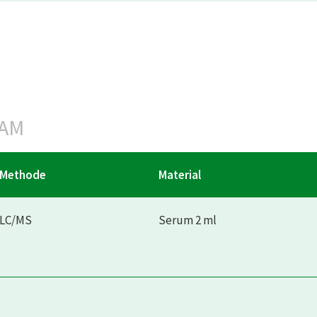
PAM
Methode
Material
LC/MS
Serum 2 ml