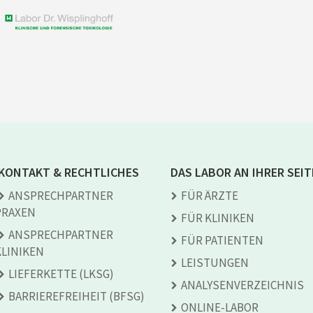
KONTAKT & RECHTLICHES
DAS LABOR AN IHRER SEIT
ANSPRECH­PARTNER
FÜR ÄRZTE
PRAXEN
FÜR KLINIKEN
ANSPRECH­PARTNER
FÜR PATIENTEN
KLINIKEN
LEISTUNGEN
LIEFERKETTE (LKSG)
ANALYSEN­VERZEICHNIS
BARRIEREFREIHEIT (BFSG)
ONLINE-LABOR