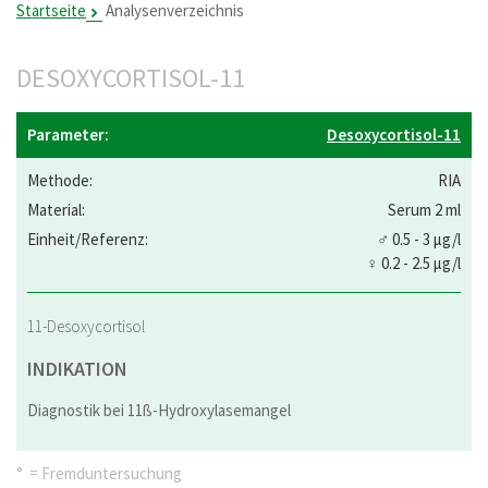
Startseite
Analysenverzeichnis
DESOXYCORTISOL-11
Desoxycortisol-11
RIA
Serum 2 ml
♂ 0.5 - 3 µg/l
♀ 0.2 - 2.5 µg/l
11-Desoxycortisol
INDIKATION
Diagnostik bei 11ß-Hydroxylasemangel
° = Fremduntersuchung