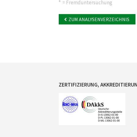
° = Fremduntersuchung
ZUM ANALYSENVERZEICHNIS
ZERTIFIZIERUNG, AKKREDITIERU