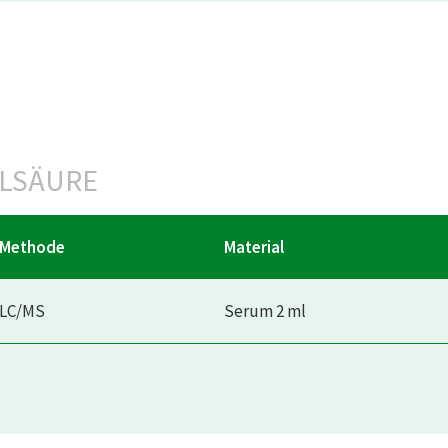
LSÄURE
Methode
Material
LC/MS
Serum 2 ml