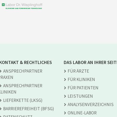
KONTAKT & RECHTLICHES
DAS LABOR AN IHRER SEIT
ANSPRECH­PARTNER
FÜR ÄRZTE
PRAXEN
FÜR KLINIKEN
ANSPRECH­PARTNER
FÜR PATIENTEN
KLINIKEN
LEISTUNGEN
LIEFERKETTE (LKSG)
ANALYSEN­VERZEICHNIS
BARRIEREFREIHEIT (BFSG)
ONLINE-LABOR