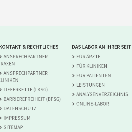
KONTAKT & RECHTLICHES
DAS LABOR AN IHRER SEIT
ANSPRECH­PARTNER
FÜR ÄRZTE
PRAXEN
FÜR KLINIKEN
ANSPRECH­PARTNER
FÜR PATIENTEN
KLINIKEN
LEISTUNGEN
LIEFERKETTE (LKSG)
ANALYSEN­VERZEICHNIS
BARRIEREFREIHEIT (BFSG)
ONLINE-LABOR
DATENSCHUTZ
IMPRESSUM
SITEMAP