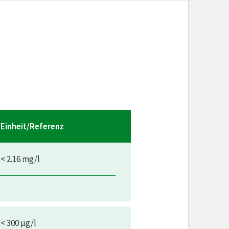
Einheit/Referenz
< 2.16 mg/l
< 300 µg/l