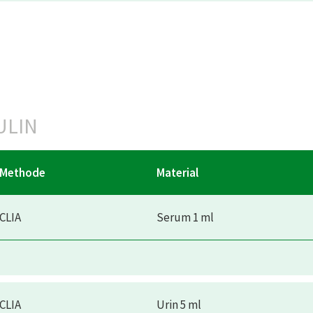
ULIN
Methode
Material
CLIA
Serum 1 ml
CLIA
Urin 5 ml