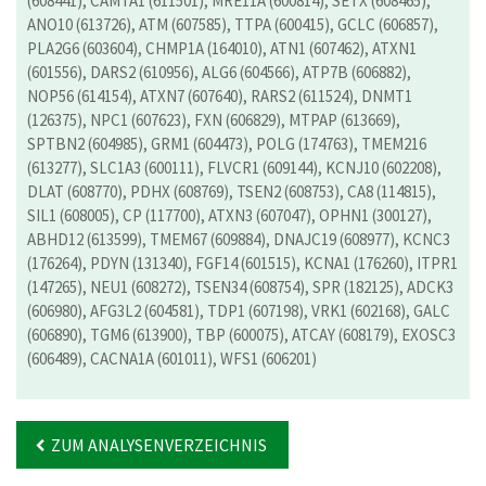
(608441), CAMTA1 (611501), MRE11A (600814), SETX (608465),
ANO10 (613726), ATM (607585), TTPA (600415), GCLC (606857),
PLA2G6 (603604), CHMP1A (164010), ATN1 (607462), ATXN1
(601556), DARS2 (610956), ALG6 (604566), ATP7B (606882),
NOP56 (614154), ATXN7 (607640), RARS2 (611524), DNMT1
(126375), NPC1 (607623), FXN (606829), MTPAP (613669),
SPTBN2 (604985), GRM1 (604473), POLG (174763), TMEM216
(613277), SLC1A3 (600111), FLVCR1 (609144), KCNJ10 (602208),
DLAT (608770), PDHX (608769), TSEN2 (608753), CA8 (114815),
SIL1 (608005), CP (117700), ATXN3 (607047), OPHN1 (300127),
ABHD12 (613599), TMEM67 (609884), DNAJC19 (608977), KCNC3
(176264), PDYN (131340), FGF14 (601515), KCNA1 (176260), ITPR1
(147265), NEU1 (608272), TSEN34 (608754), SPR (182125), ADCK3
(606980), AFG3L2 (604581), TDP1 (607198), VRK1 (602168), GALC
(606890), TGM6 (613900), TBP (600075), ATCAY (608179), EXOSC3
(606489), CACNA1A (601011), WFS1 (606201)
ZUM ANALYSENVERZEICHNIS