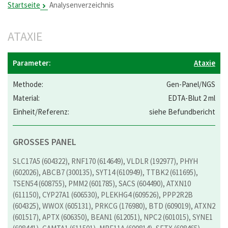
Startseite
Analysenverzeichnis
ATAXIE
Ataxie
Gen-Panel/NGS
EDTA-Blut 2 ml
siehe Befundbericht
GROSSES PANEL
SLC17A5 (604322), RNF170 (614649), VLDLR (192977), PHYH
(602026), ABCB7 (300135), SYT14 (610949), TTBK2 (611695),
TSEN54 (608755), PMM2 (601785), SACS (604490), ATXN10
(611150), CYP27A1 (606530), PLEKHG4 (609526), PPP2R2B
(604325), WWOX (605131), PRKCG (176980), BTD (609019), ATXN2
(601517), APTX (606350), BEAN1 (612051), NPC2 (601015), SYNE1