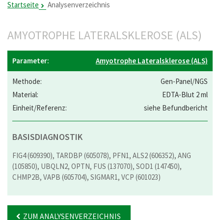
Startseite
Analysenverzeichnis
AMYOTROPHE LATERALSKLEROSE (ALS)
Amyotrophe Lateralsklerose (ALS)
Gen-Panel/NGS
EDTA-Blut 2 ml
siehe Befundbericht
BASISDIAGNOSTIK
FIG4 (609390), TARDBP (605078), PFN1, ALS2 (606352), ANG
(105850), UBQLN2, OPTN, FUS (137070), SOD1 (147450),
CHMP2B, VAPB (605704), SIGMAR1, VCP (601023)
ZUM ANALYSENVERZEICHNIS