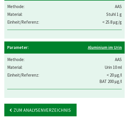
AAS
Stuhl 1 g
< 25.8 µg/g
Aluminium im Urin
AAS
Urin 10 ml
< 20 µg/l
BAT 200 µg/l
ZUM ANALYSENVERZEICHNIS