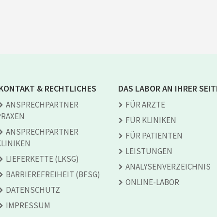
KONTAKT & RECHTLICHES
DAS LABOR AN IHRER SEIT
ANSPRECH­PARTNER
FÜR ÄRZTE
PRAXEN
FÜR KLINIKEN
ANSPRECH­PARTNER
FÜR PATIENTEN
KLINIKEN
LEISTUNGEN
LIEFERKETTE (LKSG)
ANALYSEN­VERZEICHNIS
BARRIEREFREIHEIT (BFSG)
ONLINE-LABOR
DATENSCHUTZ
IMPRESSUM