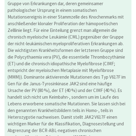
Gruppe von Erkrankungen dar, deren gemeinsamer
pathologischer Ursprung in einem somatischen
Mutationsereignis in einer Stammzelle des Knochenmarks mit
anschließender klonaler Proliferation der hämopoetischen
Zelllinie liegt. Für eine Einteilung grenzt man allgemein die
chronisch myeloische Leukämie (CML) gegenüber der Gruppe
der nicht-leukämischen myeloproliferativen Erkrankungen ab.
Die wichtigsten Krankheitsformen der letzteren Gruppe sind
die Polycythaemia vera (PV), die essentielle Thrombozythämie
(ET) und die chronisch idiopathische Myelofibrose (CIMF;
entspricht der myeloischen Metaplasie mit Myelofibrose
(MMM)). Dominante aktivierende Mutationen des Typ V617F im
Gen für die Janus-Tyrosinkinase JAK2 sind eine häufige
Ursache der PV (80 %), der ET (40 %) und der CIMF (40 %). Es
handelt sich nicht um Keimbahn-, sondern um im Laufe des
Lebens erworbene somatische Mutationen. Sie lassen sich bei
den genannten Krankheitsbildern teils in Homo-, teils in
Heterozygotie nachweisen. Damit stellt JAK2 V617F einen
wichtigen Marker für die Klassifikation, Diagnosestellung und
Abgrenzung der BCR-ABL-negativen chronischen